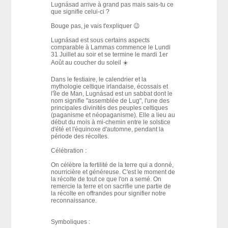
Lugnásad arrive à grand pas mais sais-tu ce
que signifie celui-ci ?
Bouge pas, je vais t'expliquer 😉
Lugnásad est sous certains aspects
comparable à Lammas commence le Lundi
31 Juillet au soir et se termine le mardi 1er
Août au coucher du soleil ☀️
Dans le festiaire, le calendrier et la
mythologie celtique irlandaise, écossais et
l'île de Man, Lugnásad est un sabbat dont le
nom signifie "assemblée de Lug", l'une des
principales divinités des peuples celtiques
(paganisme et néopaganisme). Elle a lieu au
début du mois à mi-chemin entre le solstice
d'été et l'équinoxe d'automne, pendant la
période des récoltes.
Célébration :
On célèbre la fertilité de la terre qui a donné,
nourricière et généreuse. C'est le moment de
la récolte de tout ce que l'on a semé. On
remercie la terre et on sacrifie une partie de
la récolte en offrandes pour signifier notre
reconnaissance.
Symboliques :