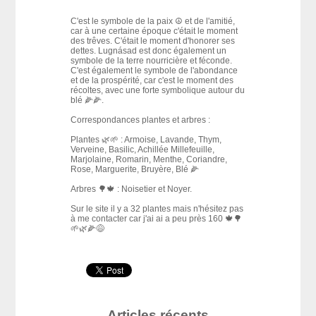
C'est le symbole de la paix ☮️ et de l'amitié,
car à une certaine époque c'était le moment
des trêves. C'était le moment d'honorer ses
dettes. Lugnásad est donc également un
symbole de la terre nourricière et féconde.
C'est également le symbole de l'abondance
et de la prospérité, car c'est le moment des
récoltes, avec une forte symbolique autour du
blé 🌽🌽.
Correspondances plantes et arbres :
Plantes 🌿🌱 : Armoise, Lavande, Thym,
Verveine, Basilic, Achillée Millefeuille,
Marjolaine, Romarin, Menthe, Coriandre,
Rose, Marguerite, Bruyère, Blé 🌽
Arbres 🌳🍁 : Noisetier et Noyer.
Sur le site il y a 32 plantes mais n'hésitez pas
à me contacter car j'ai ai a peu près 160 🍁🌳
🌱🌿🌽😅
Articles récents