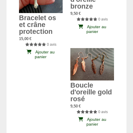
bronze
9,50
€
Bracelet os
0 avis
et crâne
Ajouter au
protection
panier
15,00
€
0 avis
Ajouter au
panier
Boucle
d'oreille gold
rosé
9,50
€
0 avis
Ajouter au
panier