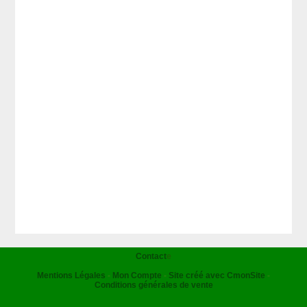
Contact
e
Mentions Légales
Mon Compte
Site créé avec CmonSite
Conditions générales de vente